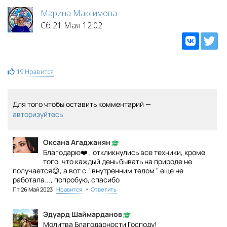
Марина Максимова
Сб 21 Мая 12:02
19
Нравится
Для того чтобы оставить комментарий —
авторизуйтесь
Оксана Агаджанян
Благодарю❤️ , откликнулись все техники, кроме
того, что каждый день бывать на природе не
получается😉, а вот с "внутренним телом " еще не
работала..., попробую, спасибо
•
Пт 26 Май 2023
Нравится
Ответить
Эдуард Шаймарданов
Молитва Благодарности Господу!