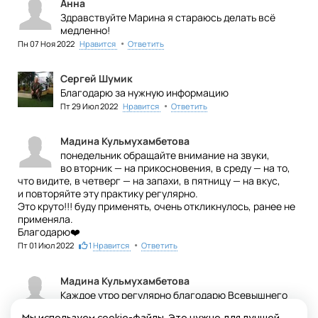
Анна
Здравствуйте Марина я стараюсь делать всё
медленно!
•
Пн 07 Ноя 2022
Нравится
Ответить
Сергей Шумик
Благодарю за нужную информацию
•
Пт 29 Июл 2022
Нравится
Ответить
Мадина Кульмухамбетова
понедельник обращайте внимание на звуки,
во вторник — на прикосновения, в среду — на то,
что видите, в четверг — на запахи, в пятницу — на вкус,
и повторяйте эту практику регулярно.
Это круто!!! буду применять, очень откликнулось, ранее не
применяла.
Благодарю❤️
•
Пт 01 Июл 2022
1
Нравится
Ответить
Мадина Кульмухамбетова
Каждое утро регулярно благодарю Всевышнего
зв ВСЁ что у меня есть!!! Стараюсь ходить на
Мы используем cookie-файлы. Это нужно для лучшей