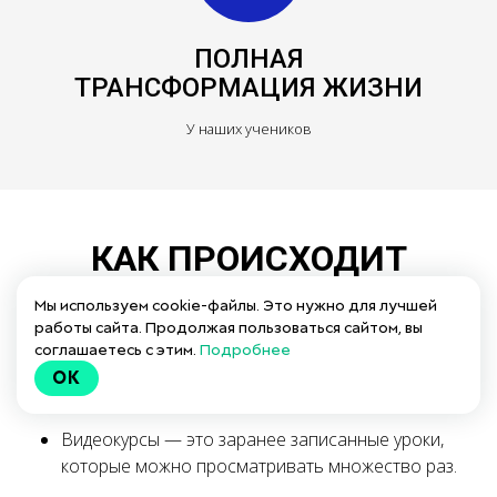
ПОЛНАЯ
ТРАНСФОРМАЦИЯ ЖИЗНИ
У наших учеников
КАК ПРОИСХОДИТ
ОБУЧЕНИЕ?
Мы используем cookie-файлы. Это нужно для лучшей
работы сайта. Продолжая пользоваться сайтом, вы
соглашаетесь с этим.
Подробнее
У нас есть два формата обучения: онлайн
OK
и видеокурсы.
Видеокурсы — это заранее записанные уроки,
которые можно просматривать множество раз.